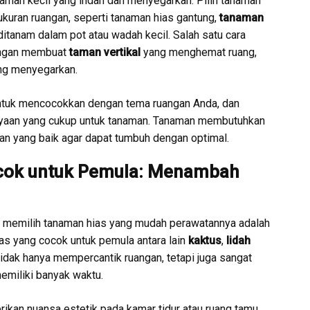
taman kecil yang indah dan menyegarkan. Pilih tanaman
kuran ruangan, seperti tanaman hias gantung,
tanaman
ditanam dalam pot atau wadah kecil. Salah satu cara
dengan membuat
taman vertikal
yang menghemat ruang,
ang menyegarkan.
 untuk mencocokkan dengan tema ruangan Anda, dan
yaan yang cukup untuk tanaman. Tanaman membutuhkan
an yang baik agar dapat tumbuh dengan optimal.
cok untuk Pemula: Menambah
, memilih tanaman hias yang mudah perawatannya adalah
ias yang cocok untuk pemula antara lain
kaktus
,
lidah
 tidak hanya mempercantik ruangan, tetapi juga sangat
memiliki banyak waktu.
ikan nuansa estetik pada kamar tidur atau ruang tamu.